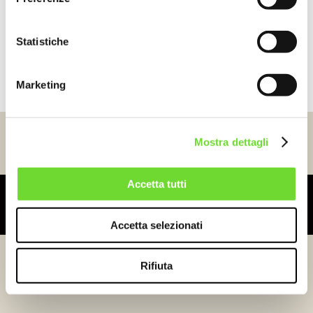
Disponibili anche: GIFT CARD
personalizzabili
Statistiche
Perfette per appassionati di vino, regali di compleanno,
anniversari o come ringraziamento
Marketing
Mostra dettagli
Accetta tutti
Il servizio spedizioni verrà sospeso dal 31 luglio e
riprenderà regolarmente il 25 agosto 2026
Accetta selezionati
Rifiuta