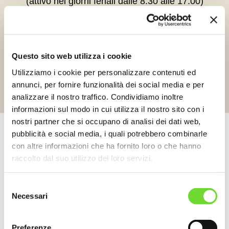
(attivo nei giorni feriali dalle 8.30 alle 17.00)
SI EFFETTUANO CONSEGNE
IN TUTTA ITALIA
Questo sito web utilizza i cookie
Utilizziamo i cookie per personalizzare contenuti ed
annunci, per fornire funzionalità dei social media e per
Spedizione gratuita in Friuli Venezia Giulia a partire
analizzare il nostro traffico. Condividiamo inoltre
da 6 bottiglie
informazioni sul modo in cui utilizza il nostro sito con i
nostri partner che si occupano di analisi dei dati web,
pubblicità e social media, i quali potrebbero combinarle
con altre informazioni che ha fornito loro o che hanno
raccolto dal suo utilizzo dei loro servizi.
Selezione
Necessari
del
consenso
Preferenze